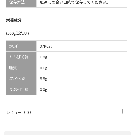
保存方法
風通しの良い日陰で保存してください。
栄養成分
(100g当たり)
ｴﾈﾙｷﾞｰ
37Kcal
たんぱく質
1.0g
脂質
0.1g
炭水化物
8.8g
食塩相当量
0.0g
レビュー
（ 0 ）