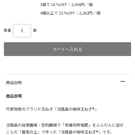
3個で 16 %OFF：2,436円／個
4個以上で 22 %OFF：2,262円／個
数量
個
商品説明
商品説明
竹原物産のブランド玉ねぎ「淡路島の極味玉ねぎ®」
淡路島の自家圃場・契約圃場で「有機完熟堆肥」をふんだんに混ぜ
こんだ「最高の土」で作った「淡路島の極味玉ねぎ®」です。