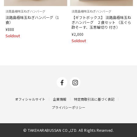
淡路島極味玉ねぎハンバーグ
淡路島極味玉ねぎハンバーグ
淡路島極味玉ねぎハンバーグ（1
【ギフトボックス】 淡路島極味玉ね
食）
ぎハンバーグ ２食セット （玉ぐら
酢そーす、玉葱輪切り 付き）
¥888
¥2,000
Soldout
Soldout
オフィシャルサイト
企業情報
特定商取引法に基づく表記
プライバシーポリシー
© TAKEHARABUSSAN CO.,LTD. All Rights Reserved.