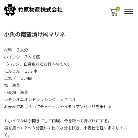
0
小魚の南蛮漬け風マリネ
材料 ２人分
小イワシ ７～８匹
（小アジ、白身魚などお好みのもの）
にんじん １/３本
玉ねぎ １/4個
塩 適量
小麦粉 適量
レモンオニオンドレッシング 大さじ３
お好みであしらいにチャービルやイタリアンパセリを乗せる
⒈小イワシは手開きにして内臓、骨を取って身だけにする。
塩を振って２～３分置いて出た水分を拭き、小麦粉を軽くまぶしてお
く。